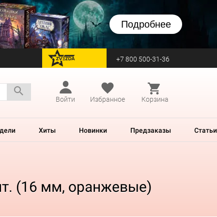
Подробнее
+7 800 500-31-36
перейти на Zvezda
Войти
Избранное
Корзина
дели
Хиты
Новинки
Предзаказы
Статьи
т. (16 мм, оранжевые)