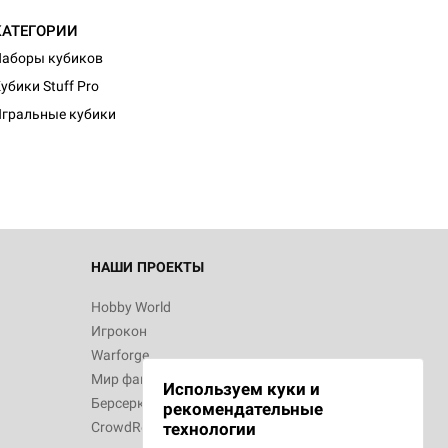
КАТЕГОРИИ
аборы кубиков
убики Stuff Pro
гральные кубики
НАШИ ПРОЕКТЫ
Hobby World
Игрокон
Warforge
Мир фантастики
Используем куки и
Берсерк
рекомендательные
CrowdRepublic
технологии