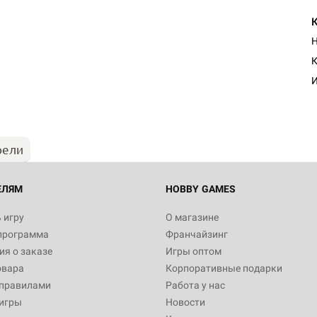
Н
К
И
рели
ЕЛЯМ
HOBBY GAMES
 игру
О магазине
программа
Франчайзинг
я о заказе
Игры оптом
овара
Корпоративные подарки
 правилами
Работа у нас
игры
Новости