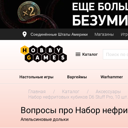
Соединённые Штаты Америки
Магазины
Игр
Каталог
Настольные игры
Варгеймы
Warhammer
Главная
Каталог
Аксессуары
Набор нефритовых кубиков D6 Stuff Pro, 10 шт
Вопросы про Набор нефрито
Апельсиновые дольки