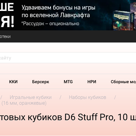
отеки
ККИ
Берсерк
MTG
НРИ
Сборные мо
Игральные кубики
Наборы кубиков
. (16 мм, оранжевые)
вых кубиков D6 Stuff Pro, 10 ш