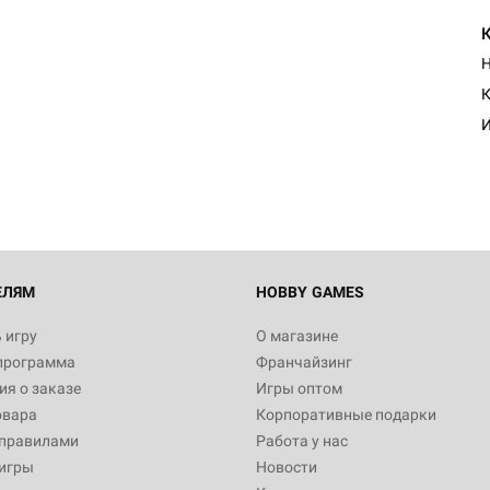
Н
Настольная игра Hobby Worl
К
"Мир фантастики. Спецвыпус
Стругацкие"
И
1 490
Настольная игра Hobby Worl
империи: Боевая тревога
799
ЕЛЯМ
HOBBY GAMES
 игру
О магазине
программа
Франчайзинг
Настольная игра Hobby Worl
я о заказе
Игры оптом
империи. Четвёртая редакция
овара
Корпоративные подарки
Рубеж
12 990
 правилами
Работа у нас
игры
Новости