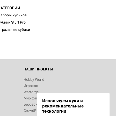
КАТЕГОРИИ
аборы кубиков
d Журнал
убики Stuff Pro
к: Братья
гральные кубики
d Звёздные
НАШИ ПРОЕКТЫ
Hobby World
Игрокон
d Сумерки
Warforge
: Грозовой
Мир фантастики
Используем куки и
Берсерк
рекомендательные
CrowdRepublic
технологии