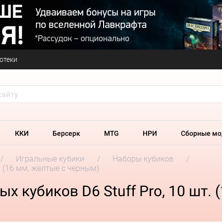
отеки
ККИ
Берсерк
MTG
НРИ
Сборные мо
Игральные кубики
Наборы кубиков
. (16 мм, желтые с черным)
 кубиков D6 Stuff Pro, 10 шт. 