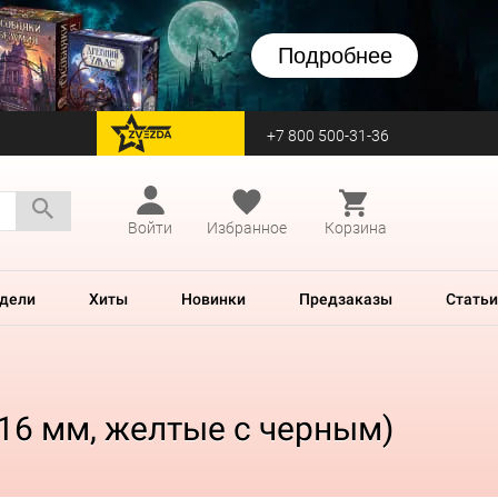
Подробнее
+7 800 500-31-36
перейти на Zvezda
Войти
Избранное
Корзина
дели
Хиты
Новинки
Предзаказы
Статьи
(16 мм, желтые с черным)