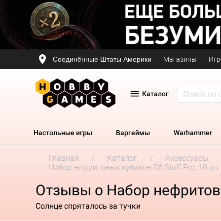
Соединённые Штаты Америки
Магазины
Игр
Каталог
Настольные игры
Варгеймы
Warhammer
Главная
Каталог
Аксессуары
Набор нефритовых кубиков D6 Stuff Pro, 10 шт
Отзывы о Набор нефритовых
Солнце спряталось за тучки