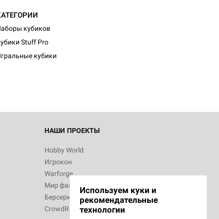
КАТЕГОРИИ
аборы кубиков
d Монстры
убики Stuff Pro
гральные кубики
 Зомбицид:
НАШИ ПРОЕКТЫ
Hobby World
Игрокон
d Ужас
Warforge
Мир фантастики
Используем куки и
Берсерк
рекомендательные
CrowdRepublic
технологии