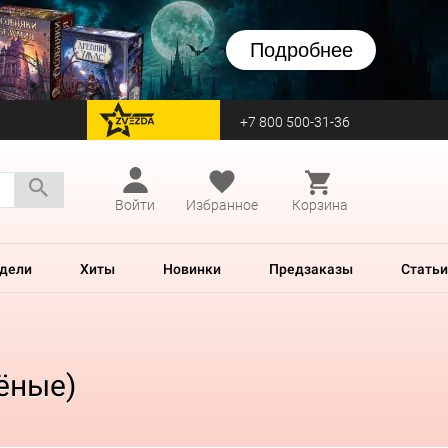
Подробнее
+7 800 500-31-36
перейти на Zvezda
Войти
Избранное
Корзина
дели
Хиты
Новинки
Предзаказы
Статьи
лёные)