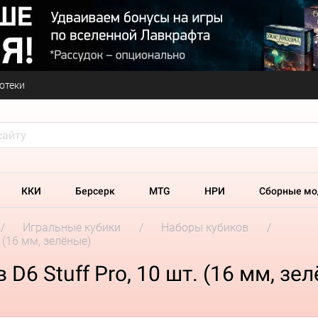
отеки
ККИ
Берсерк
MTG
НРИ
Сборные мо
Игральные кубики
Наборы кубиков
 (16 мм, зелёные)
D6 Stuff Pro, 10 шт. (16 мм, зе