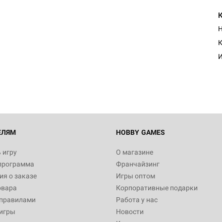
Н
Настольная игра Hobby Worl
К
Египта
И
1 991
Настольная игра Hobby World
Белая смерть
12 990
ЕЛЯМ
HOBBY GAMES
 игру
О магазине
программа
Франчайзинг
Настольная игра Hobby Worl
я о заказе
Игры оптом
Аркхэма. Карточная игра
овара
Корпоративные подарки
3 490
 правилами
Работа у нас
игры
Новости