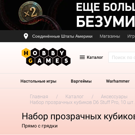
Соединённые Штаты Америки
Магазины
Игр
Каталог
Настольные игры
Варгеймы
Warhammer
Главная
Каталог
Аксессуары
Набор прозрачных кубиков D6 Stuff Pro, 10 шт.
Набор прозрачных кубиков 
Прямо с грядки