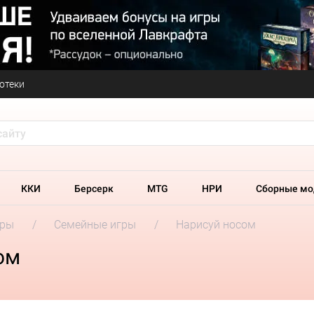
отеки
ККИ
Берсерк
MTG
НРИ
Сборные мо
гры
Семейные игры
Нарисуй носом
ом