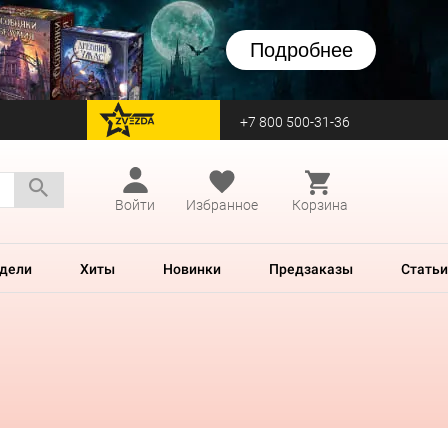
Подробнее
+7 800 500-31-36
перейти на Zvezda
Войти
Избранное
Корзина
дели
Хиты
Новинки
Предзаказы
Статьи