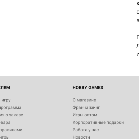
С
В
Д
И
ЕЛЯМ
HOBBY GAMES
 игру
О магазине
программа
Франчайзинг
я о заказе
Игры оптом
овара
Корпоративные подарки
 правилами
Работа у нас
игры
Новости