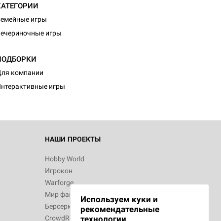
КАТЕГОРИИ
емейные игры
ечериночные игры
ПОДБОРКИ
ля компании
нтерактивные игры
НАШИ ПРОЕКТЫ
Hobby World
Игрокон
Warforge
Мир фантастики
Используем куки и
Берсерк
рекомендательные
CrowdRepublic
технологии