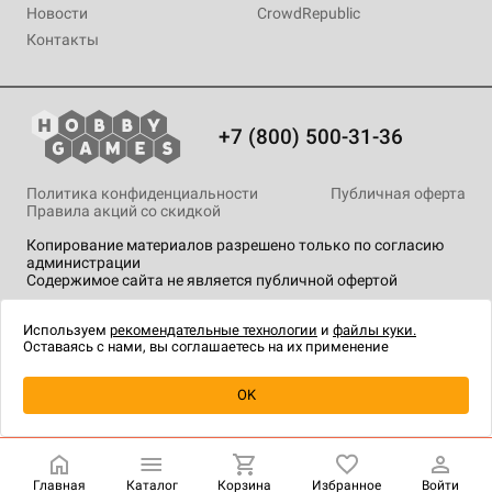
Новости
CrowdRepublic
Контакты
+7 (800) 500-31-36
Политика конфиденциальности
Публичная оферта
Правила акций со скидкой
Копирование материалов разрешено только по согласию
администрации
Содержимое сайта не является публичной офертой
На сайте Hobby Games применяются
рекомендательные
технологии
.
Используем
рекомендательные технологии
и
файлы куки.
Оставаясь с нами, вы соглашаетесь на их применение
OK
Купить
| 1 690 ₽
Главная
Каталог
Корзина
Избранное
Войти