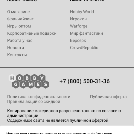
О магазине
Hobby World
Франчайзинг
Игрокон
Игры оптом
Warforge
Корпоративные подарки
Мир фантастики
Работа у нас
Берсерк
Новости
CrowdRepublic
Контакты
+7 (800) 500-31-36
Политика конфиденциальности
Публичная оферта
Правила акций со скидкой
Копирование материалов разрешено только по согласию
администрации
Содержимое сайта не является публичной офертой
На сайте Hobby Games применяются
рекомендательные
технологии
.
Используем
рекомендательные технологии
и
файлы куки.