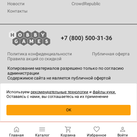
Новости
CrowdRepublic
Контакты
+7 (800) 500-31-36
Политика конфиденциальности
Публичная оферта
Правила акций со скидкой
Копирование материалов разрешено только по согласию
администрации
Содержимое сайта не является публичной офертой
На сайте Hobby Games применяются
рекомендательные
технологии
.
Используем
рекомендательные технологии
и
файлы куки.
Оставаясь с нами, вы соглашаетесь на их применение
Уведомить о наличии
OK
Главная
Каталог
Корзина
Избранное
Войти