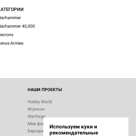
КАТЕГОРИИ
Warhammer
arhammer 40,000
ecrons
enos Armies
НАШИ ПРОЕКТЫ
Hobby World
Игрокон
Warforge
Мир фантастики
Используем куки и
Берсерк
рекомендательные