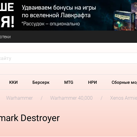
отеки
ККИ
Берсерк
MTG
НРИ
Сборные мо
Warhammer
Warhammer 40,000
Xenos Armi
ark Destroyer