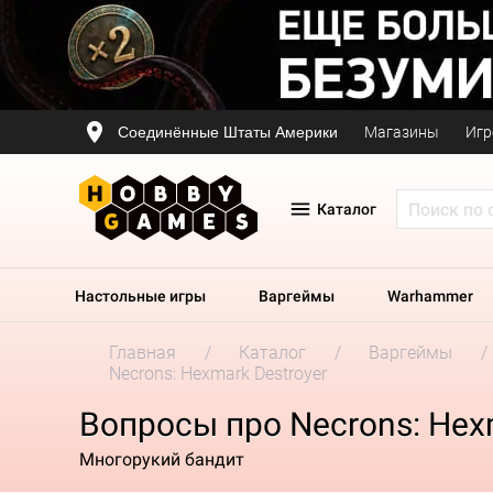
Соединённые Штаты Америки
Магазины
Игр
Каталог
Настольные игры
Варгеймы
Warhammer
Главная
Каталог
Варгеймы
Necrons: Hexmark Destroyer
Вопросы про Necrons: Hexm
Многорукий бандит