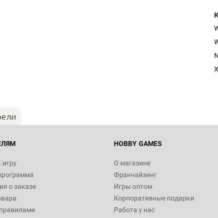
W
N
X
рели
ЕЛЯМ
HOBBY GAMES
 игру
О магазине
программа
Франчайзинг
я о заказе
Игры оптом
овара
Корпоративные подарки
 правилами
Работа у нас