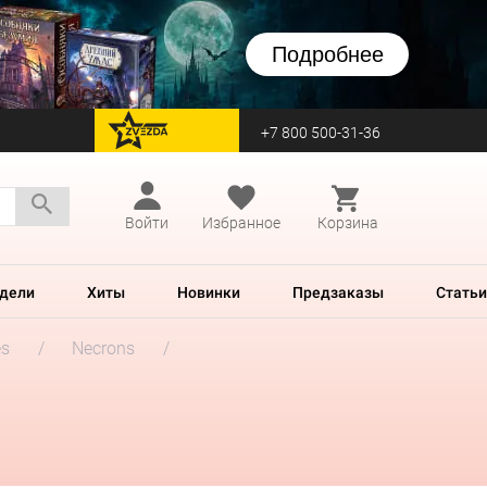
Подробнее
+7 800 500-31-36
перейти на Zvezda
Войти
Избранное
Корзина
дели
Хиты
Новинки
Предзаказы
Статьи
es
Necrons