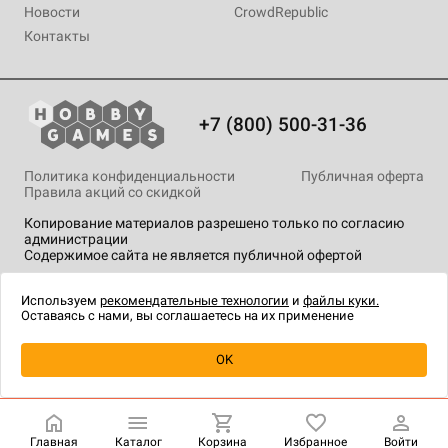
Новости
CrowdRepublic
Контакты
+7 (800) 500-31-36
Политика конфиденциальности
Публичная оферта
Правила акций со скидкой
Копирование материалов разрешено только по согласию
администрации
Содержимое сайта не является публичной офертой
На сайте Hobby Games применяются
рекомендательные
технологии
.
Используем
рекомендательные технологии
и
файлы куки.
Оставаясь с нами, вы соглашаетесь на их применение
Уведомить о наличии
OK
Главная
Каталог
Корзина
Избранное
Войти