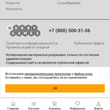
Новости
CrowdRepublic
Контакты
+7 (800) 500-31-36
Политика конфиденциальности
Публичная оферта
Правила акций со скидкой
Копирование материалов разрешено только по согласию
администрации
Содержимое сайта не является публичной офертой
На сайте Hobby Games применяются
рекомендательные
технологии
.
Используем
рекомендательные технологии
и
файлы куки.
Оставаясь с нами, вы соглашаетесь на их применение
Уведомить о наличии
OK
Главная
Каталог
Корзина
Избранное
Войти