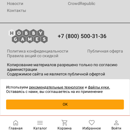
Новости
CrowdRepublic
Контакты
+7 (800) 500-31-36
Политика конфиденциальности
Публичная оферта
Правила акций со скидкой
Копирование материалов разрешено только по согласию
администрации
Содержимое сайта не является публичной офертой
На сайте Hobby Games применяются
рекомендательные
технологии
.
Используем
рекомендательные технологии
и
файлы куки.
Оставаясь с нами, вы соглашаетесь на их применение
Уведомить о наличии
OK
Главная
Каталог
Корзина
Избранное
Войти