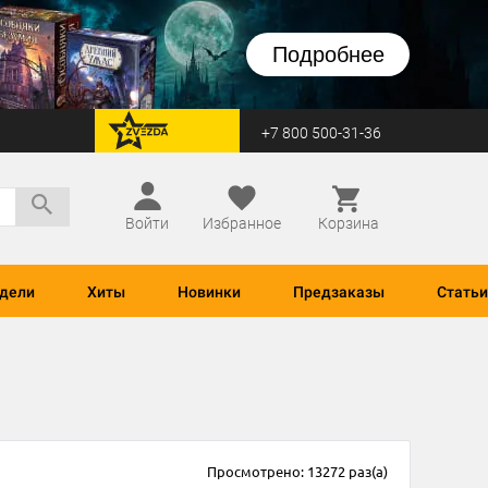
Подробнее
+7 800 500-31-36
перейти на Zvezda
Войти
Избранное
Корзина
дели
Хиты
Новинки
Предзаказы
Статьи
Просмотрено: 13272 раз(а)