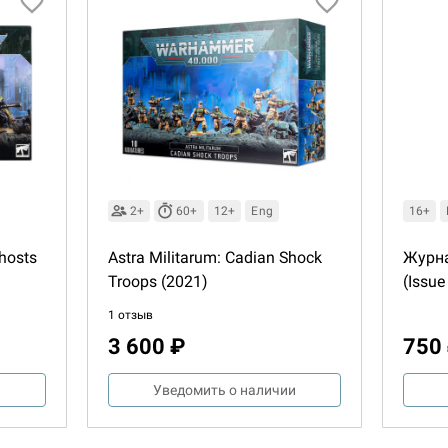
2+
60+
12+
Eng
16+
Ghosts
Astra Militarum: Cadian Shock
Журна
Troops (2021)
(Issue
Настольная игра Hobby Worl
1 отзыв
Египта
3 600 ₽
750
1 991
и
Уведомить о наличии