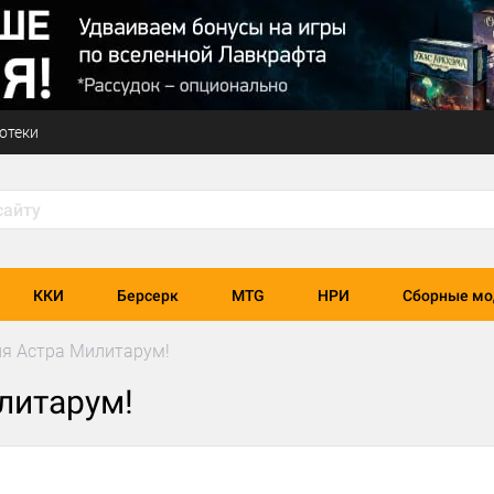
отеки
ККИ
Берсерк
MTG
НРИ
Сборные мо
ля Астра Милитарум!
литарум!