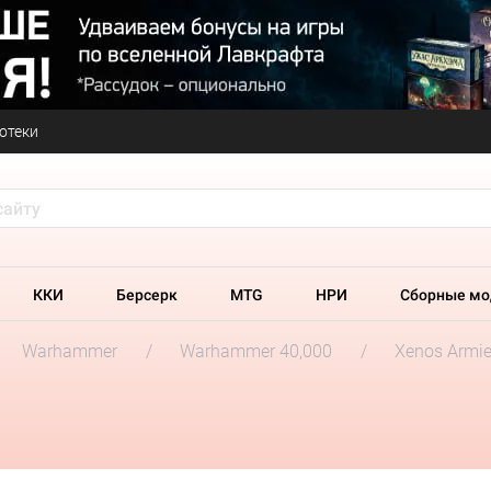
отеки
ККИ
Берсерк
MTG
НРИ
Сборные мо
Warhammer
Warhammer 40,000
Xenos Armi