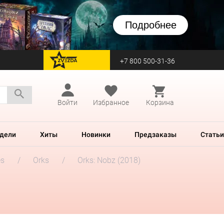
Подробнее
+7 800 500-31-36
перейти на Zvezda
Войти
Избранное
Корзина
дели
Хиты
Новинки
Предзаказы
Статьи
es
Orks
Orks: Nobz (2018)