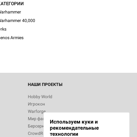
КАТЕГОРИИ
Warhammer
arhammer 40,000
rks
enos Armies
НАШИ ПРОЕКТЫ
Hobby World
Игрокон
Warforge
Мир фантастики
Используем куки и
Берсерк
рекомендательные
CrowdRepublic
технологии