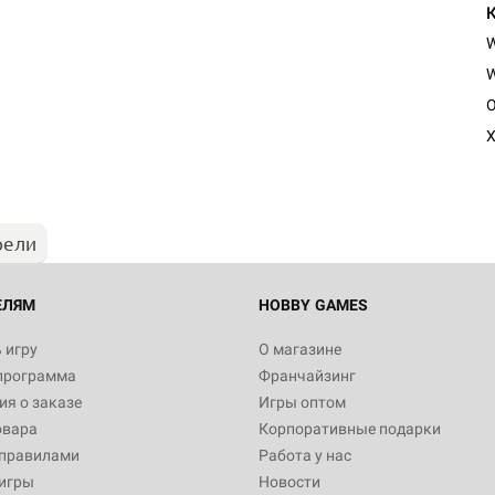
W
O
X
рели
ЕЛЯМ
HOBBY GAMES
 игру
О магазине
программа
Франчайзинг
я о заказе
Игры оптом
овара
Корпоративные подарки
 правилами
Работа у нас
игры
Новости