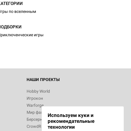
КАТЕГОРИИ
гры по вселенным
d Монстры
ПОДБОРКИ
риключенческие игры
 Зомбицид:
НАШИ ПРОЕКТЫ
Hobby World
Игрокон
 Берсерк.
Warforge
в
Мир фантастики
Используем куки и
Берсерк
рекомендательные
CrowdRepublic
технологии