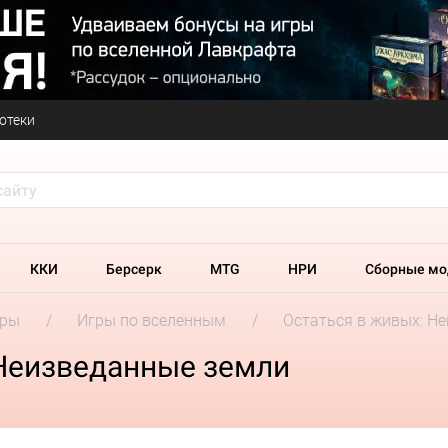
отеки
ККИ
Берсерк
MTG
НРИ
Сборные мо
гры
Игры по вселенным
Остаться в живых: Н
 Неизведанные земли