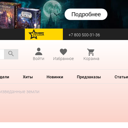
Подробнее
+7 800 500-31-36
перейти на Zvezda
Войти
Избранное
Корзина
дели
Хиты
Новинки
Предзаказы
Статьи
еизведанные земли