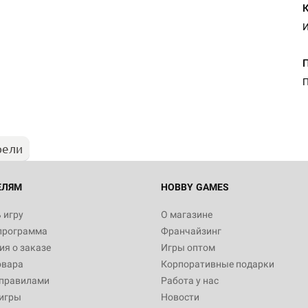
И
Настольная игра Hobby Worl
Египта
П
1 991
рели
Настольная игра Hobby World
Белая смерть
12 990
ЕЛЯМ
HOBBY GAMES
 игру
О магазине
программа
Франчайзинг
Настольная игра Hobby World
я о заказе
Игры оптом
Сердце роя. Дисплей бустеро
овара
Корпоративные подарки
3 490
 правилами
Работа у нас
игры
Новости