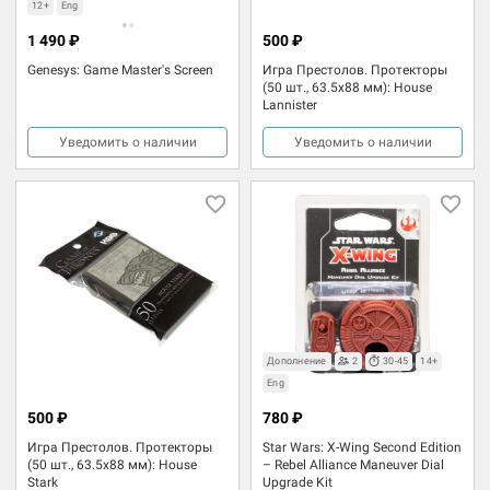
12+
Eng
1 490 ₽
500 ₽
Genesys: Game Master's Screen
Игра Престолов. Протекторы
(50 шт., 63.5x88 мм): House
Lannister
Уведомить о наличии
Уведомить о наличии
Дополнение
2
30-45
14+
Eng
500 ₽
780 ₽
Игра Престолов. Протекторы
Star Wars: X-Wing Second Edition
(50 шт., 63.5x88 мм): House
– Rebel Alliance Maneuver Dial
Stark
Upgrade Kit