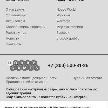
О магазине
Hobby World
Франчайзинг
Игрокон
Игры оптом
Warforge
Корпоративные подарки
Мир фантастики
Работа у нас
Берсерк
Новости
CrowdRepublic
Контакты
+7 (800) 500-31-36
Политика конфиденциальности
Публичная оферта
Правила акций со скидкой
Копирование материалов разрешено только по согласию
администрации
Содержимое сайта не является публичной офертой
На сайте Hobby Games применяются
рекомендательные
технологии
.
Используем
рекомендательные технологии
и
файлы куки.