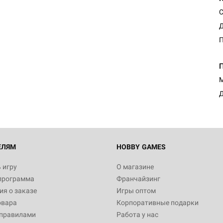
С
Д
Настольная игра Hobby Worl
Египта
1 991
М
Д
Настольная игра Hobby World
Белая смерть
12 990
ЕЛЯМ
HOBBY GAMES
 игру
О магазине
программа
Франчайзинг
Настольная игра Hobby Worl
я о заказе
Игры оптом
Аркхэма. Карточная игра
овара
Корпоративные подарки
3 490
 правилами
Работа у нас