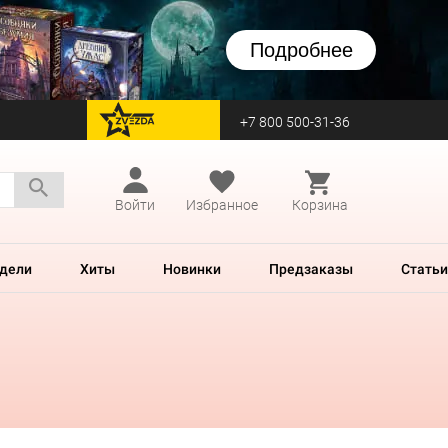
Подробнее
+7 800 500-31-36
перейти на Zvezda
Войти
Избранное
Корзина
дели
Хиты
Новинки
Предзаказы
Статьи