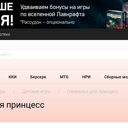
отеки
ККИ
Берсерк
MTG
НРИ
Сборные мо
гры
Детские игры
Ожерелья для принцесс
я принцесс