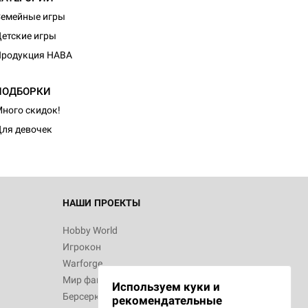
емейные игры
етские игры
Продукция HABA
d Монстры
ПОДБОРКИ
ного скидок!
ля девочек
 Зомбицид:
НАШИ ПРОЕКТЫ
Hobby World
Игрокон
d Ужас
Warforge
Мир фантастики
Используем куки и
Берсерк
рекомендательные