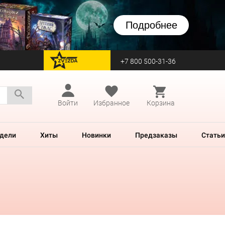
Подробнее
+7 800 500-31-36
перейти на Zvezda
Войти
Избранное
Корзина
дели
Хиты
Новинки
Предзаказы
Статьи