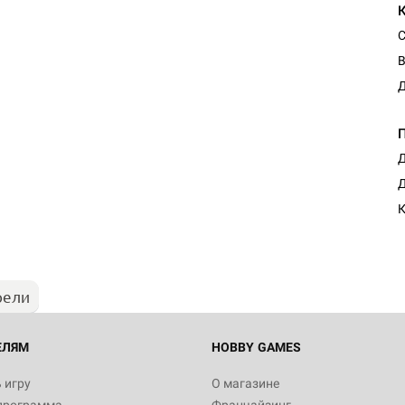
С
В
Д
Д
Д
К
рели
ЕЛЯМ
HOBBY GAMES
 игру
О магазине