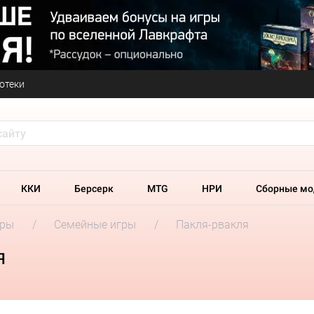
отеки
ККИ
Берсерк
MTG
НРИ
Сборные мо
гры
Семейные игры
Пакля-рвакля
я