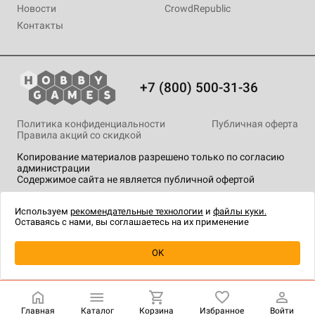
Новости
CrowdRepublic
Контакты
+7 (800) 500-31-36
Политика конфиденциальности
Публичная оферта
Правила акций со скидкой
Копирование материалов разрешено только по согласию
администрации
Содержимое сайта не является публичной офертой
На сайте Hobby Games применяются
рекомендательные
технологии
.
Используем
рекомендательные технологии
и
файлы куки.
Оставаясь с нами, вы соглашаетесь на их применение
Уведомить о наличии
OK
Главная
Каталог
Корзина
Избранное
Войти