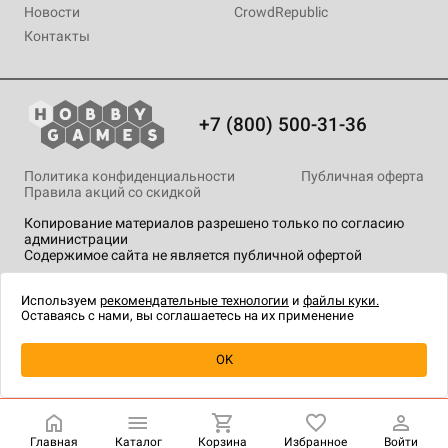
Новости
CrowdRepublic
Контакты
+7 (800) 500-31-36
Политика конфиденциальности
Публичная оферта
Правила акций со скидкой
Копирование материалов разрешено только по согласию
администрации
Содержимое сайта не является публичной офертой
На сайте Hobby Games применяются
рекомендательные
технологии
.
Используем
рекомендательные технологии
и
файлы куки.
Оставаясь с нами, вы соглашаетесь на их применение
Уведомить о наличии
OK
Главная
Каталог
Корзина
Избранное
Войти