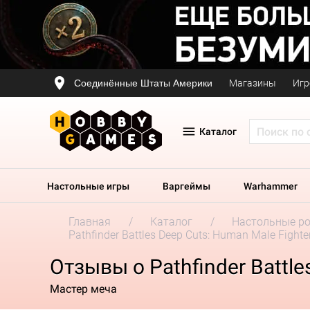
Соединённые Штаты Америки
Магазины
Игр
Каталог
Настольные игры
Варгеймы
Warhammer
Главная
Каталог
Настольные р
Pathfinder Battles Deep Cuts: Human Male Fighte
Отзывы о Pathfinder Battle
Мастер меча