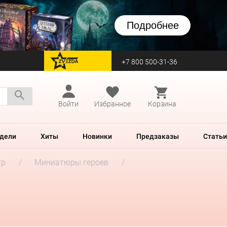
Подробнее
+7 800 500-31-36
перейти на Zvezda
Войти
Избранное
Корзина
дели
Хиты
Новинки
Предзаказы
Статьи
гр
Миниатюры героев