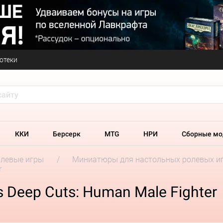
отеки
ККИ
Берсерк
MTG
НРИ
Сборные мо
олевые игры
Миниатюры для настольных ролевых и
r
s Deep Cuts: Human Male Fighter