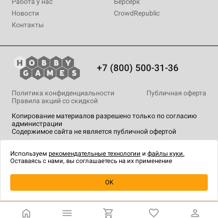
Работа у нас
Берсерк
Новости
CrowdRepublic
Контакты
+7 (800) 500-31-36
Политика конфиденциальности
Публичная оферта
Правила акций со скидкой
Копирование материалов разрешено только по согласию
администрации
Содержимое сайта не является публичной офертой
На сайте Hobby Games применяются
рекомендательные
технологии
.
Используем
рекомендательные технологии
и
файлы куки.
Оставаясь с нами, вы соглашаетесь на их применение
Уведомить о наличии
OK