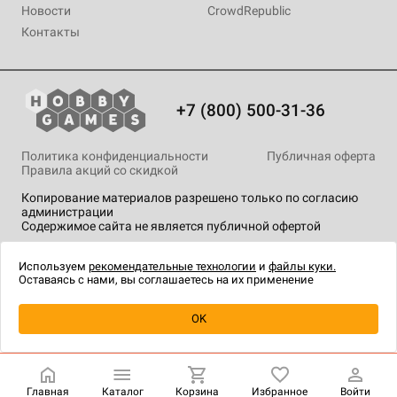
Новости
CrowdRepublic
Контакты
+7 (800) 500-31-36
Политика конфиденциальности
Публичная оферта
Правила акций со скидкой
Копирование материалов разрешено только по согласию
администрации
Содержимое сайта не является публичной офертой
На сайте Hobby Games применяются
рекомендательные
технологии
.
Используем
рекомендательные технологии
и
файлы куки.
Оставаясь с нами, вы соглашаетесь на их применение
Уведомить о наличии
OK
Главная
Каталог
Корзина
Избранное
Войти