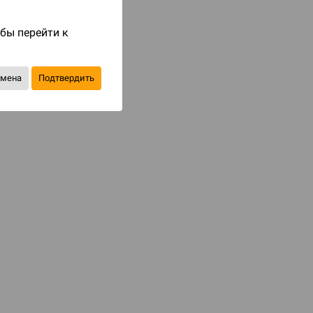
Код товара: 88082
обы перейти к
903 ₽
1 290 ₽
-30%
Экономия
387 ₽
тмена
Подтвердить
Купить
В избранное
КАТЕГОРИИ