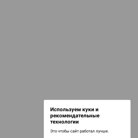
еревянные пазлы
азлы Zufa
Пазлы
НАШИ ПРОЕКТЫ
Hobby World
Игрокон
Warforge
Мир фантастики
Используем куки и
Берсерк
рекомендательные
CrowdRepublic
технологии
Это чтобы сайт работал лучше.