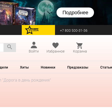
Подробнее
+7 800 500-31-36
перейти на Zvezda
Войти
Избранное
Корзина
дели
Хиты
Новинки
Предзаказы
Статьи
л "Дорога в день рождения"