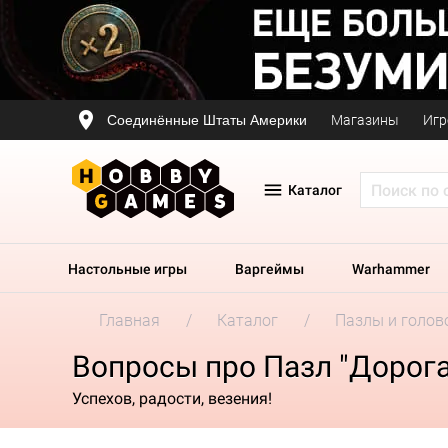
Соединённые Штаты Америки
Магазины
Игр
Каталог
Настольные игры
Варгеймы
Warhammer
Главная
Каталог
Пазлы и голов
Вопросы про Пазл "Дорога
Успехов, радости, везения!