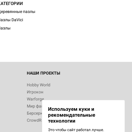
КАТЕГОРИИ
еревянные пазлы
азлы DaVici
Пазлы
НАШИ ПРОЕКТЫ
Hobby World
Игрокон
Warforge
Мир фантастики
Используем куки и
Берсерк
рекомендательные
CrowdRepublic
технологии
Это чтобы сайт работал лучше.