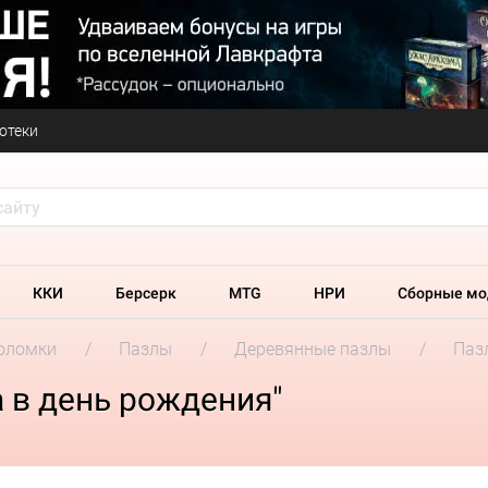
отеки
ККИ
Берсерк
MTG
НРИ
Сборные мо
оломки
Пазлы
Деревянные пазлы
Паз
 в день рождения"