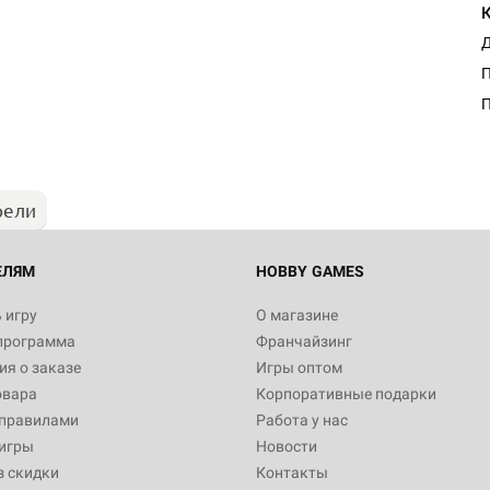
Д
П
рели
ЕЛЯМ
HOBBY GAMES
 игру
О магазине
программа
Франчайзинг
я о заказе
Игры оптом
овара
Корпоративные подарки
 правилами
Работа у нас
игры
Новости
з скидки
Контакты