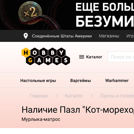
Соединённые Штаты Америки
Магазины
Игр
Каталог
Настольные игры
Варгеймы
Warhammer
Главная
Каталог
Пазлы и голов
Наличие Пазл "Кот-морехо
Мурлыка-матрос