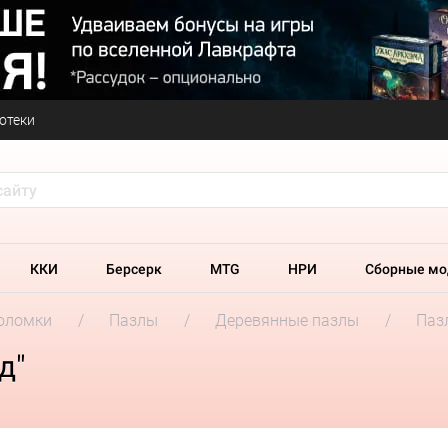
отеки
ККИ
Берсерк
MTG
НРИ
Сборные мо
оломки
Пазлы
Деревянные пазлы
Паз
д"