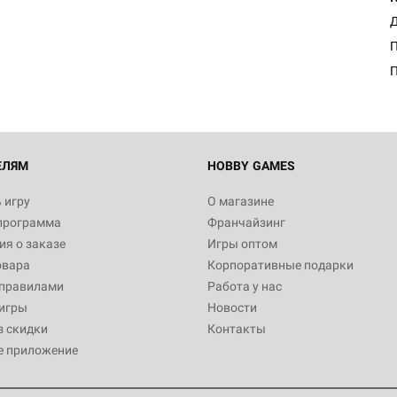
Д
П
ЕЛЯМ
HOBBY GAMES
 игру
О магазине
программа
Франчайзинг
я о заказе
Игры оптом
овара
Корпоративные подарки
 правилами
Работа у нас
игры
Новости
з скидки
Контакты
е приложение