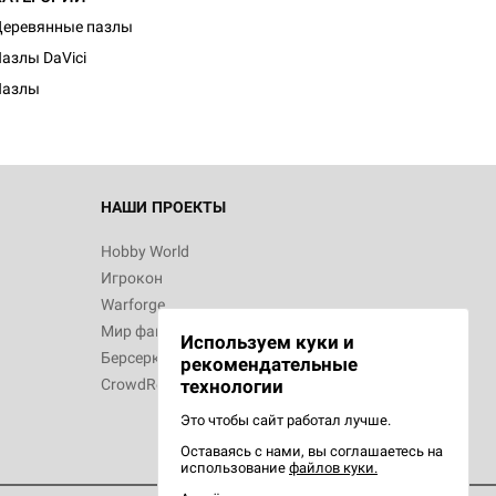
еревянные пазлы
азлы DaVici
Пазлы
НАШИ ПРОЕКТЫ
Hobby World
Игрокон
Warforge
Мир фантастики
Используем куки и
Берсерк
рекомендательные
CrowdRepublic
технологии
Это чтобы сайт работал лучше.
Оставаясь с нами, вы соглашаетесь на
использование
файлов куки.