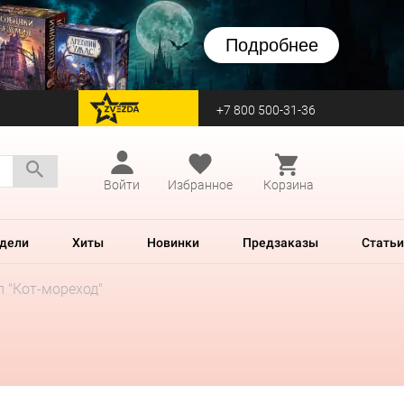
Подробнее
+7 800 500-31-36
перейти на Zvezda
Войти
Избранное
Корзина
дели
Хиты
Новинки
Предзаказы
Статьи
л "Кот-мореход"