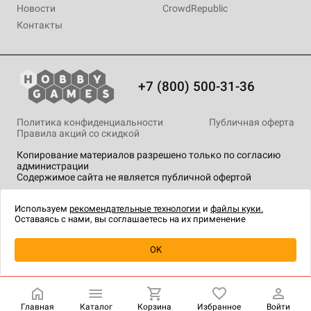
Новости
CrowdRepublic
Контакты
+7 (800) 500-31-36
Политика конфиденциальности
Публичная оферта
Правила акций со скидкой
Копирование материалов разрешено только по согласию
администрации
Содержимое сайта не является публичной офертой
На сайте Hobby Games применяются
рекомендательные
технологии
.
Используем
рекомендательные технологии
и
файлы куки.
Оставаясь с нами, вы соглашаетесь на их применение
Уведомить о наличии
OK
Главная
Каталог
Корзина
Избранное
Войти