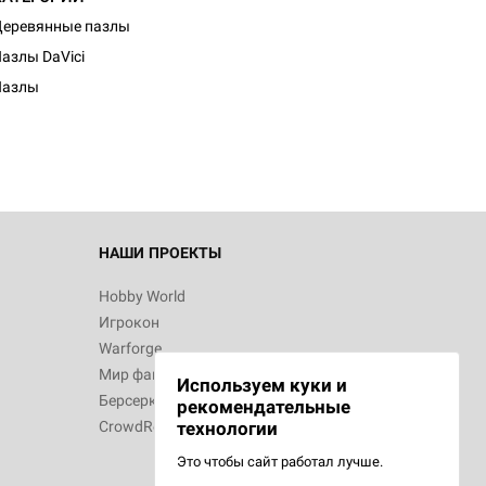
еревянные пазлы
азлы DaVici
Пазлы
НАШИ ПРОЕКТЫ
Hobby World
Игрокон
Warforge
Мир фантастики
Используем куки и
Берсерк
рекомендательные
CrowdRepublic
технологии
Это чтобы сайт работал лучше.