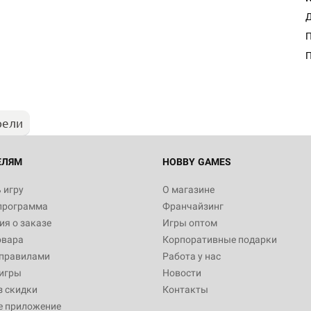
Д
П
рели
ЕЛЯМ
HOBBY GAMES
 игру
О магазине
программа
Франчайзинг
я о заказе
Игры оптом
овара
Корпоративные подарки
 правилами
Работа у нас
игры
Новости
з скидки
Контакты
е приложение