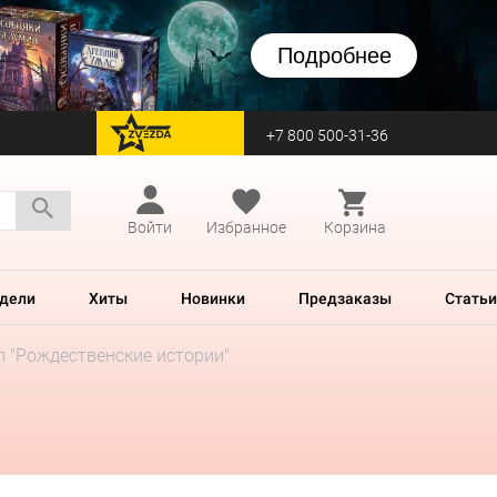
Подробнее
+7 800 500-31-36
перейти на Zvezda
Войти
Избранное
Корзина
дели
Хиты
Новинки
Предзаказы
Статьи
л "Рождественские истории"