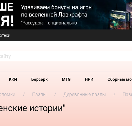
отеки
ККИ
Берсерк
MTG
НРИ
Сборные мо
оломки
Пазлы
Деревянные пазлы
Паз
енские истории"