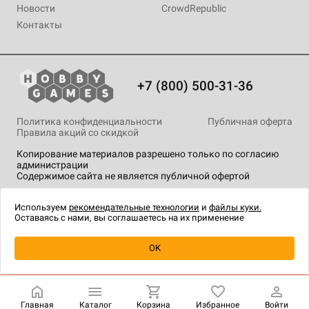
Новости
CrowdRepublic
Контакты
+7 (800) 500-31-36
Политика конфиденциальности
Публичная оферта
Правила акций со скидкой
Копирование материалов разрешено только по согласию
администрации
Содержимое сайта не является публичной офертой
На сайте Hobby Games применяются
рекомендательные
технологии
.
Используем
рекомендательные технологии
и
файлы куки.
Оставаясь с нами, вы соглашаетесь на их применение
Товар снят с продажи
OK
Главная
Каталог
Корзина
Избранное
Войти