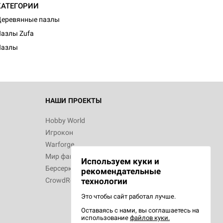
КАТЕГОРИИ
d Монстры
еревянные пазлы
азлы Zufa
Пазлы
 Зомбицид:
НАШИ ПРОЕКТЫ
Hobby World
Игрокон
d Ужас
Warforge
Мир фантастики
Используем куки и
Берсерк
рекомендательные
CrowdRepublic
технологии
Это чтобы сайт работал лучше.
Оставаясь с нами, вы соглашаетесь на
d Ужас
использование
файлов куки.
орой сезон