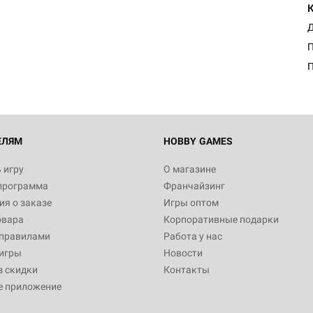
Настольная игра Hobby Worl
Египта
Д
1 991
П
Настольная игра Hobby World
Белая смерть
12 990
ЕЛЯМ
HOBBY GAMES
 игру
О магазине
программа
Франчайзинг
Настольная игра Hobby Worl
я о заказе
Игры оптом
Аркхэма. Карточная игра
овара
Корпоративные подарки
3 490
 правилами
Работа у нас
игры
Новости
з скидки
Контакты
е приложение
Настольная игра Hobby Worl
Аркхэма. Карточная игра: Вт