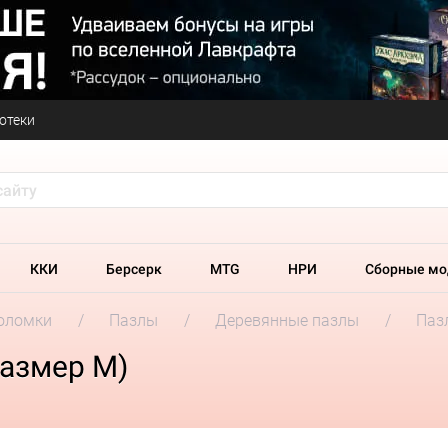
отеки
ККИ
Берсерк
MTG
НРИ
Сборные мо
оломки
Пазлы
Деревянные пазлы
Пазл
размер M)