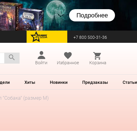
Подробнее
+7 800 500-31-36
перейти на Zvezda
Войти
Избранное
Корзина
дели
Хиты
Новинки
Предзаказы
Статьи
 "Собака" (размер M)