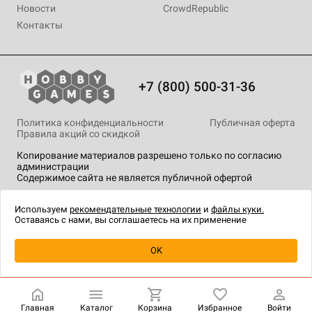
Новости
CrowdRepublic
Контакты
+7 (800) 500-31-36
Политика конфиденциальности
Публичная оферта
Правила акций со скидкой
Копирование материалов разрешено только по согласию
администрации
Содержимое сайта не является публичной офертой
На сайте Hobby Games применяются
рекомендательные
технологии
.
Используем
рекомендательные технологии
и
файлы куки.
Оставаясь с нами, вы соглашаетесь на их применение
Уведомить о наличии
OK
Главная
Каталог
Корзина
Избранное
Войти