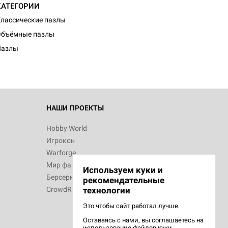
КАТЕГОРИИ
d Журнал
лассические пазлы
к: Братья
Объёмные пазлы
Пазлы
d Звёздные
НАШИ ПРОЕКТЫ
Hobby World
Игрокон
d Сумерки
Warforge
: Грозовой
Мир фантастики
Используем куки и
Берсерк
рекомендательные
CrowdRepublic
технологии
Это чтобы сайт работал лучше.
Оставаясь с нами, вы соглашаетесь на
d Ужас
использование
файлов куки.