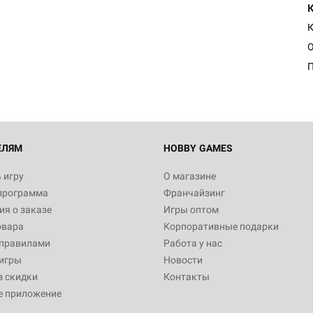
Настольная игра Hobby Worl
К
"Мир фантастики. Спецвыпус
Стругацкие"
1 490
Настольная игра Hobby Worl
империи: Боевая тревога
799
ЕЛЯМ
HOBBY GAMES
 игру
О магазине
программа
Франчайзинг
Настольная игра Hobby Worl
я о заказе
Игры оптом
империи. Четвёртая редакция
овара
Корпоративные подарки
Рубеж
12 990
 правилами
Работа у нас
игры
Новости
з скидки
Контакты
е приложение
Настольная игра Hobby Worl