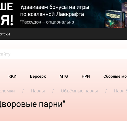
отеки
ККИ
Берсерк
MTG
НРИ
Сборные мо
оломки
Пазлы
Объёмные пазлы
Пазл 
Дворовые парни"