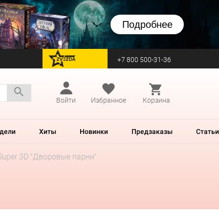
Подробнее
+7 800 500-31-36
перейти на Zvezda
Войти
Избранное
Корзина
дели
Хиты
Новинки
Предзаказы
Статьи
Super 3D "Дворовые парни"