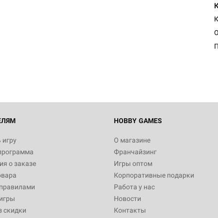
К
ЕЛЯМ
HOBBY GAMES
 игру
О магазине
программа
Франчайзинг
я о заказе
Игры оптом
овара
Корпоративные подарки
 правилами
Работа у нас
игры
Новости
з скидки
Контакты