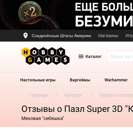
Соединённые Штаты Америки
Магазины
Игр
Каталог
Настольные игры
Варгеймы
Warhammer
Главная
Каталог
Пазлы и голов
Отзывы о Пазл Super 3D "
Меховая "себяшка"