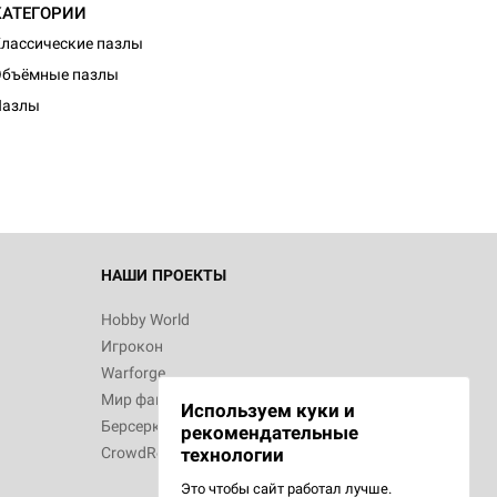
КАТЕГОРИИ
лассические пазлы
Объёмные пазлы
Пазлы
НАШИ ПРОЕКТЫ
Hobby World
Игрокон
Warforge
Мир фантастики
Используем куки и
Берсерк
рекомендательные
CrowdRepublic
технологии
Это чтобы сайт работал лучше.