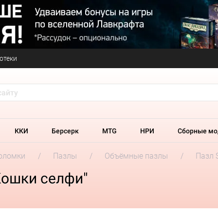
отеки
ККИ
Берсерк
MTG
НРИ
Сборные мо
оломки
Пазлы
Объёмные пазлы
Пазл 
Кошки селфи"