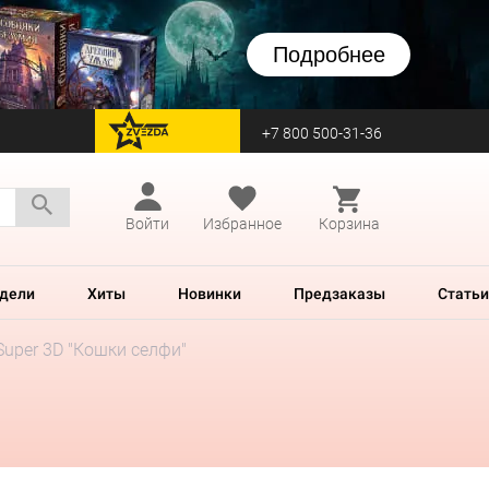
Подробнее
+7 800 500-31-36
перейти на Zvezda
Войти
Избранное
Корзина
дели
Хиты
Новинки
Предзаказы
Статьи
Super 3D "Кошки селфи"