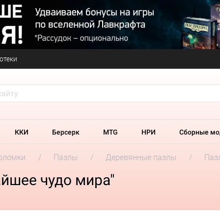
отеки
ККИ
Берсерк
MTG
НРИ
Сборные мо
оломки
Пазлы
Деревянные пазлы
Паз
йшее чудо мира"