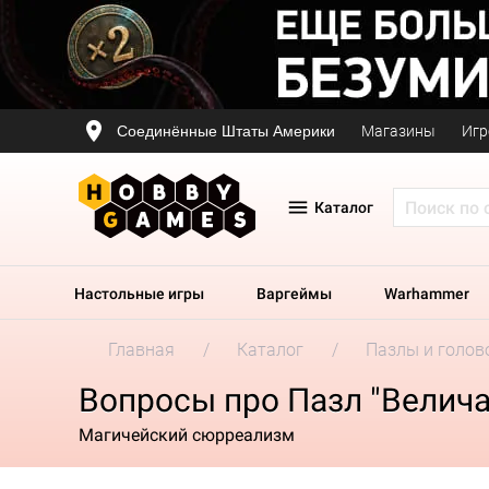
Соединённые Штаты Америки
Магазины
Игр
Каталог
Настольные игры
Варгеймы
Warhammer
Главная
Каталог
Пазлы и голов
Вопросы про Пазл "Велича
Магичейский сюрреализм