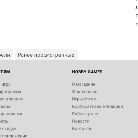
Д
П
рели
Ранее просмотренные
ЕЛЯМ
HOBBY GAMES
 игру
О магазине
программа
Франчайзинг
я о заказе
Игры оптом
овара
Корпоративные подарки
 правилами
Работа у нас
игры
Новости
з скидки
Контакты
е приложение