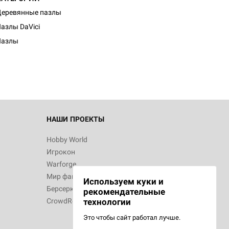
еревянные пазлы
азлы DaVici
Пазлы
НАШИ ПРОЕКТЫ
Hobby World
Игрокон
Warforge
Мир фантастики
Используем куки и
Берсерк
рекомендательные
CrowdRepublic
технологии
Это чтобы сайт работал лучше.