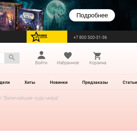
Подробнее
+7 800 500-31-36
перейти на Zvezda
Войти
Избранное
Корзина
дели
Хиты
Новинки
Предзаказы
Статьи
л "Величайшее чудо мира"