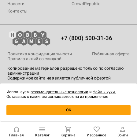
Новости
CrowdRepublic
Контакты
+7 (800) 500-31-36
Политика конфиденциальности
Публичная оферта
Правила акций со скидкой
Копирование материалов разрешено только по согласию
администрации
Содержимое сайта не является публичной офертой
На сайте Hobby Games применяются
рекомендательные
технологии
.
Используем
рекомендательные технологии
и
файлы куки.
Оставаясь с нами, вы соглашаетесь на их применение
Уведомить о наличии
OK
Главная
Каталог
Корзина
Избранное
Войти