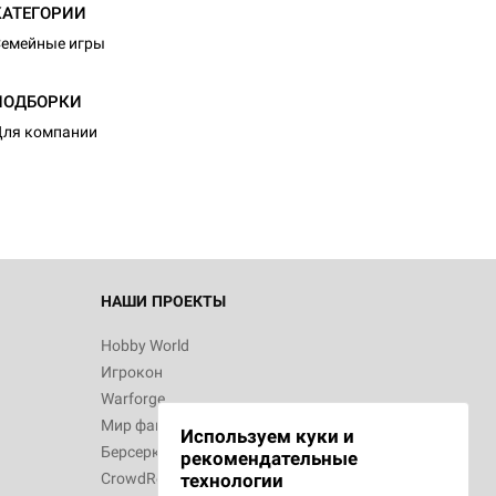
КАТЕГОРИИ
емейные игры
ПОДБОРКИ
ля компании
НАШИ ПРОЕКТЫ
Hobby World
Игрокон
Warforge
Мир фантастики
Используем куки и
Берсерк
рекомендательные
CrowdRepublic
технологии