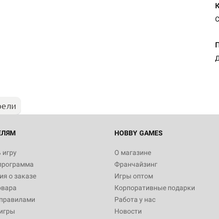
С
Д
рели
ЕЛЯМ
HOBBY GAMES
 игру
О магазине
программа
Франчайзинг
я о заказе
Игры оптом
овара
Корпоративные подарки
 правилами
Работа у нас
игры
Новости