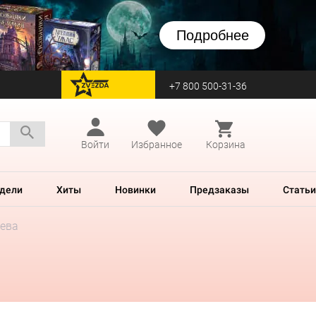
Подробнее
+7 800 500-31-36
перейти на Zvezda
Войти
Избранное
Корзина
дели
Хиты
Новинки
Предзаказы
Статьи
еева