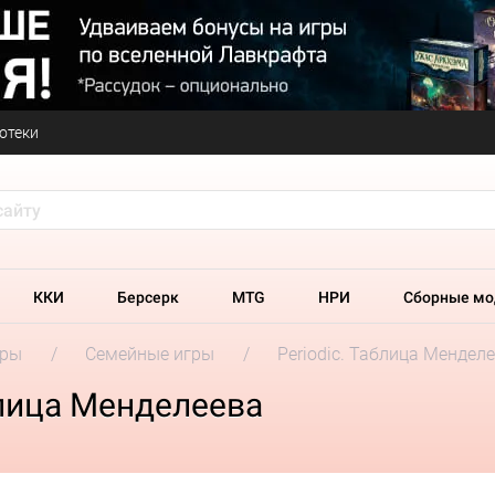
отеки
ККИ
Берсерк
MTG
НРИ
Сборные мо
гры
Семейные игры
Periodic. Таблица Мендел
блица Менделеева