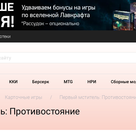
отеки
ККИ
Берсерк
MTG
НРИ
Сборные мо
Карточные игры
Первый мститель: Противостоян
ь: Противостояние