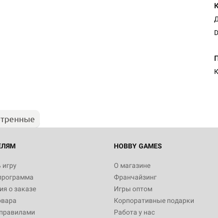
Д
D
К
отренные
ЕЛЯМ
HOBBY GAMES
 игру
О магазине
программа
Франчайзинг
я о заказе
Игры оптом
овара
Корпоративные подарки
 правилами
Работа у нас