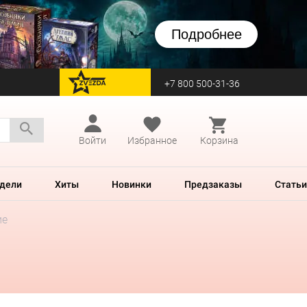
Подробнее
+7 800 500-31-36
перейти на Zvezda
Войти
Избранное
Корзина
дели
Хиты
Новинки
Предзаказы
Статьи
ие