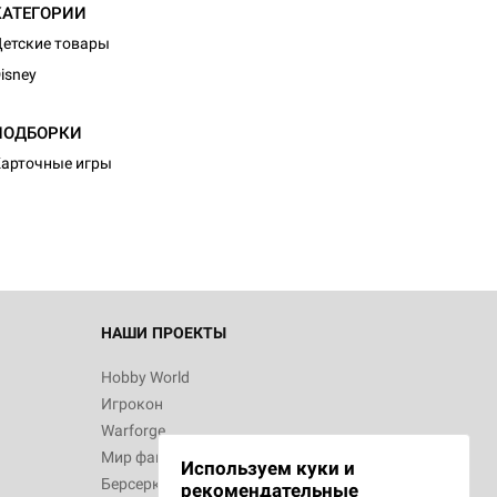
КАТЕГОРИИ
етские товары
isney
ПОДБОРКИ
арточные игры
НАШИ ПРОЕКТЫ
Hobby World
Игрокон
Warforge
Мир фантастики
Используем куки и
Берсерк
рекомендательные