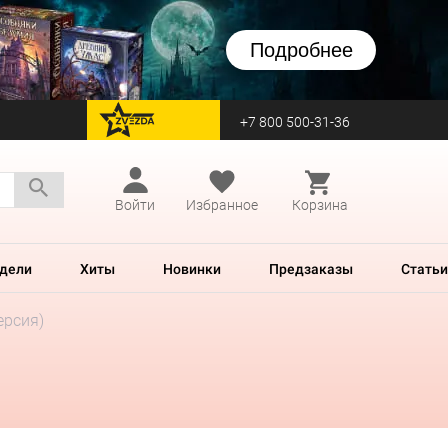
Подробнее
+7 800 500-31-36
перейти на Zvezda
Войти
Избранное
Корзина
дели
Хиты
Новинки
Предзаказы
Статьи
ерсия)