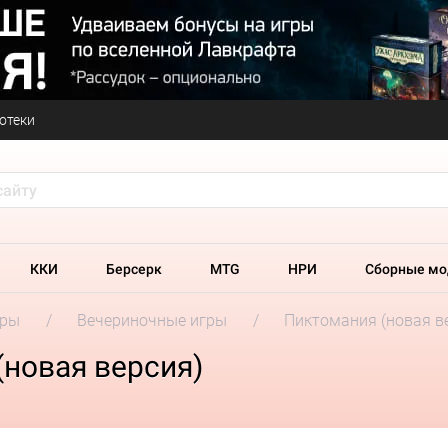
отеки
ККИ
Берсерк
MTG
НРИ
Сборные мо
гры
Вечериночные игры
Пиктомания (новая в
новая версия)