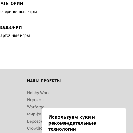
КАТЕГОРИИ
ечериночные игры
ПОДБОРКИ
арточные игры
НАШИ ПРОЕКТЫ
Hobby World
Игрокон
Warforge
Мир фантастики
Используем куки и
Берсерк
рекомендательные
CrowdRepublic
технологии