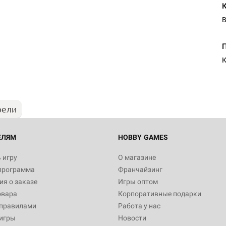
В
К
рели
ЕЛЯМ
HOBBY GAMES
 игру
О магазине
программа
Франчайзинг
я о заказе
Игры оптом
овара
Корпоративные подарки
 правилами
Работа у нас
игры
Новости