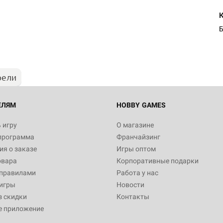
Б
рели
ЕЛЯМ
HOBBY GAMES
 игру
О магазине
программа
Франчайзинг
я о заказе
Игры оптом
овара
Корпоративные подарки
 правилами
Работа у нас
игры
Новости
з скидки
Контакты
е приложение