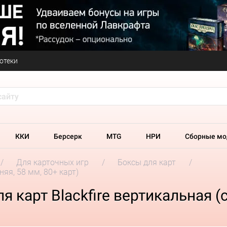
отеки
ККИ
Берсерк
MTG
НРИ
Сборные мо
Для карточных игр
Боксы для карт
няя, 58 мм, 80+ карт)
 карт Blackfire вертикальная (с