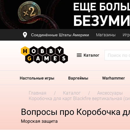
Соединённые Штаты Америки
Магазины
Игр
Каталог
Настольные игры
Варгеймы
Warhammer
Главная
Каталог
Аксессуары
Коробочка для карт Blackfire вертикальная (си
Вопросы про Коробочка для
Морская защита