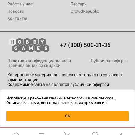
Работа у нас
Берсерк
Новости
CrowdRepublic
Контакты
+7 (800) 500-31-36
Политика конфиденциальности
Публичная оферта
Правила акций со скидкой
Копирование материалов разрешено только по согласию
администрации
Содержимое сайта не является публичной офертой
На сайте Hobby Games применяются
рекомендательные
технологии
.
Используем
рекомендательные технологии
и
файлы куки.
Оставаясь с нами, вы соглашаетесь на их применение
Уведомить о наличии
OK