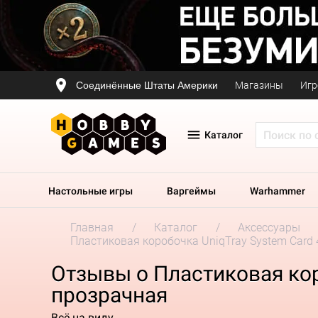
Соединённые Штаты Америки
Магазины
Игр
Каталог
Настольные игры
Варгеймы
Warhammer
Главная
Каталог
Аксессуары
Пластиковая коробочка UniqTray System Card 
Отзывы о Пластиковая кор
прозрачная
Всё на виду