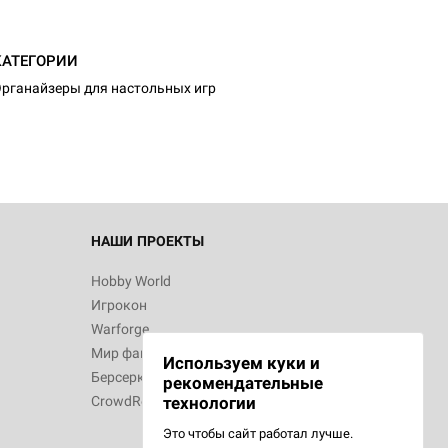
d Журнал
КАТЕГОРИИ
к: Братья
рганайзеры для настольных игр
d Звёздные
НАШИ ПРОЕКТЫ
Hobby World
Игрокон
d Сумерки
Warforge
: Грозовой
Мир фантастики
Используем куки и
Берсерк
рекомендательные
CrowdRepublic
технологии
Это чтобы сайт работал лучше.