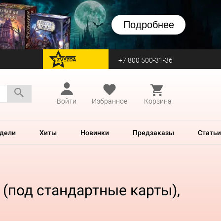
Подробнее
+7 800 500-31-36
перейти на Zvezda
Войти
Избранное
Корзина
дели
Хиты
Новинки
Предзаказы
Статьи
 (под стандартные карты),