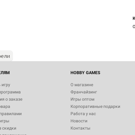
Настольная игра Hobby Worl
"Мир фантастики. Спецвыпус
Стругацкие"
О
1 490
рели
Настольная игра Hobby Worl
империи: Боевая тревога
799
ЕЛЯМ
HOBBY GAMES
 игру
О магазине
программа
Франчайзинг
Настольная игра Hobby Worl
я о заказе
Игры оптом
империи. Четвёртая редакция
овара
Корпоративные подарки
Рубеж
12 990
 правилами
Работа у нас
игры
Новости
з скидки
Контакты