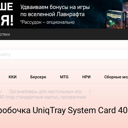
отеки
ККИ
Берсерк
MTG
НРИ
Сборные мо
Органайзеры для настольных игр
40 (под стандартные карты), прозрачная
обочка UniqTray System Card 40