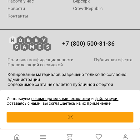
Работа у нас
Берсерк
Новости
CrowdRepublic
Контакты
+7 (800) 500-31-36
Политика конфиденциальности
Публичная оферта
Правила акций со скидкой
Копирование материалов разрешено только по согласию
администрации
Содержимое сайта не является публичной офертой
На сайте Hobby Games применяются
рекомендательные
технологии
.
Используем
рекомендательные технологии
и
файлы куки.
Оставаясь с нами, вы соглашаетесь на их применение
Уведомить о наличии
OK