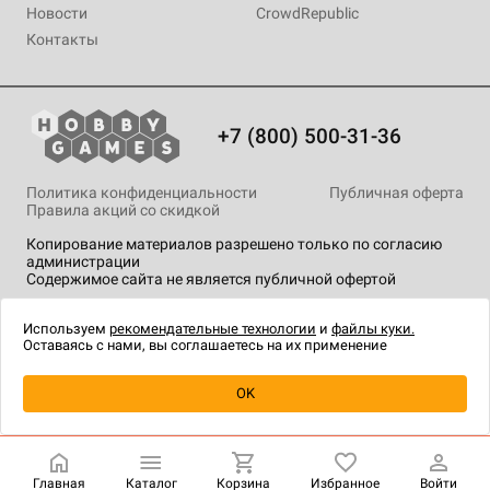
Новости
CrowdRepublic
Контакты
+7 (800) 500-31-36
Политика конфиденциальности
Публичная оферта
Правила акций со скидкой
Копирование материалов разрешено только по согласию
администрации
Содержимое сайта не является публичной офертой
На сайте Hobby Games применяются
рекомендательные
технологии
.
Используем
рекомендательные технологии
и
файлы куки.
Оставаясь с нами, вы соглашаетесь на их применение
Уведомить о наличии
OK
Главная
Каталог
Корзина
Избранное
Войти