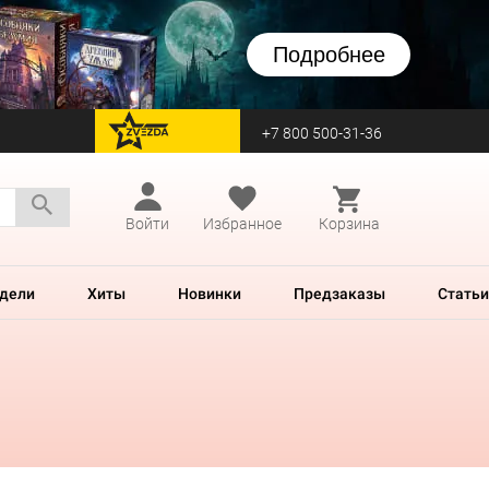
Подробнее
+7 800 500-31-36
перейти на Zvezda
Войти
Избранное
Корзина
дели
Хиты
Новинки
Предзаказы
Статьи