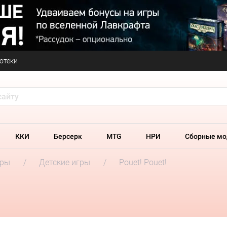
отеки
ККИ
Берсерк
MTG
НРИ
Сборные мо
гры
Детские игры
Pouet! Pouet!