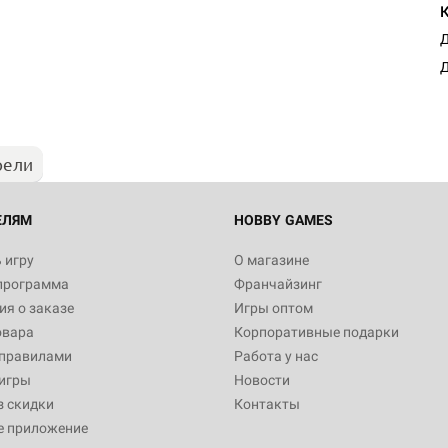
Настольная игра Hobby Worl
Д
"Мир фантастики. Спецвыпус
Стругацкие"
Д
1 490
рели
Настольная игра Hobby Worl
империи: Боевая тревога
799
ЕЛЯМ
HOBBY GAMES
 игру
О магазине
программа
Франчайзинг
Настольная игра Hobby Worl
я о заказе
Игры оптом
империи. Четвёртая редакция
овара
Корпоративные подарки
Рубеж
12 990
 правилами
Работа у нас
игры
Новости
з скидки
Контакты
е приложение
Настольная игра Hobby Worl