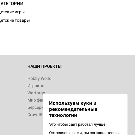
КАТЕГОРИИ
d Журнал
етские игры
к: Братья
етские товары
d Звёздные
НАШИ ПРОЕКТЫ
Hobby World
Игрокон
d Сумерки
Warforge
: Грозовой
Мир фантастики
Используем куки и
Берсерк
рекомендательные
CrowdRepublic
технологии
Это чтобы сайт работал лучше.
Оставаясь с нами, вы соглашаетесь на
d Ужас