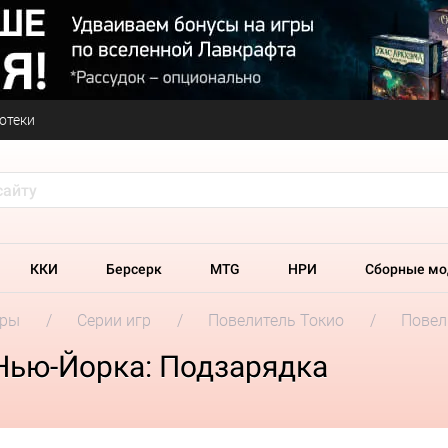
отеки
ККИ
Берсерк
MTG
НРИ
Сборные мо
гры
Серии игр
Повелитель Токио
Повел
Нью-Йорка: Подзарядка