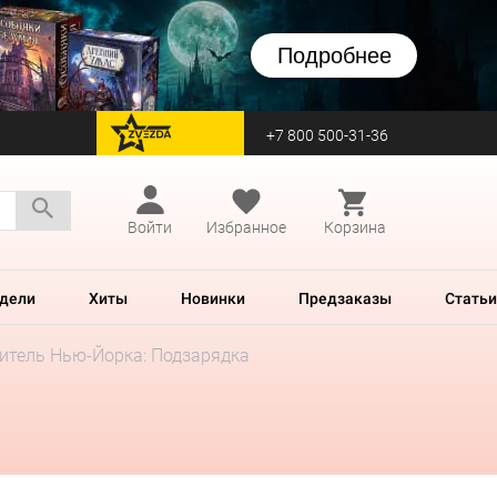
Подробнее
+7 800 500-31-36
перейти на Zvezda
Войти
Избранное
Корзина
дели
Хиты
Новинки
Предзаказы
Статьи
итель Нью-Йорка: Подзарядка