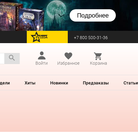
Подробнее
+7 800 500-31-36
перейти на Zvezda
Войти
Избранное
Корзина
дели
Хиты
Новинки
Предзаказы
Статьи