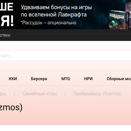
отеки
ККИ
Берсерк
MTG
НРИ
Сборные мо
гры
Семейные игры
Прибамбасы (Gizmos)
zmos)