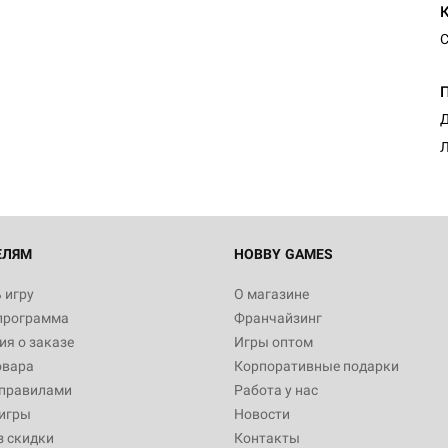
С
Настольная игра Hobby Worl
Египта
1 991
Д
Л
Настольная игра Hobby World
Белая смерть
12 990
ЕЛЯМ
HOBBY GAMES
 игру
О магазине
программа
Франчайзинг
Настольная игра Hobby Worl
я о заказе
Игры оптом
Аркхэма. Карточная игра
овара
Корпоративные подарки
3 490
 правилами
Работа у нас
игры
Новости
з скидки
Контакты