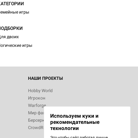
КАТЕГОРИИ
емейные игры
d Монстры
ПОДБОРКИ
ля двоих
огические игры
 Зомбицид:
НАШИ ПРОЕКТЫ
Hobby World
Игрокон
d Ужас
Warforge
Мир фантастики
Используем куки и
Берсерк
рекомендательные
CrowdRepublic
технологии
Это чтобы сайт работал лучше.