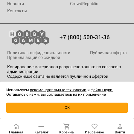
Новости
CrowdRepublic
Контакты
+7 (800) 500-31-36
Политика конфиденциальности
Публичная оферта
Правила акций со скидкой
Копирование материалов разрешено только по согласию
администрации
Содержимое сайта не является публичной офертой
На сайте Hobby Games применяются
рекомендательные
технологии
.
Используем
рекомендательные технологии
и
файлы куки.
Оставаясь с нами, вы соглашаетесь на их применение
OK
Купить
| 4 990 ₽
Главная
Каталог
Корзина
Избранное
Войти