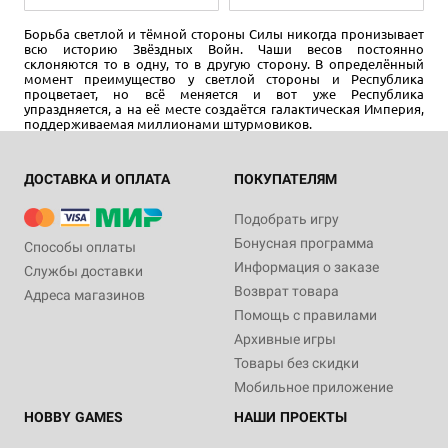
Борьба светлой и тёмной стороны Силы никогда пронизывает
всю историю Звёздных Войн. Чаши весов постоянно
склоняются то в одну, то в другую сторону. В определённый
момент преимущество у светлой стороны и Республика
процветает, но всё меняется и вот уже Республика
упраздняется, а на её месте создаётся галактическая Империя,
поддерживаемая миллионами штурмовиков.
ДОСТАВКА И ОПЛАТА
ПОКУПАТЕЛЯМ
2
30+
10+
2
30+
10+
199 ₽
5 699 ₽
Подобрать игру
7 164 ₽
-20%
Бонусная программа
Star Wars: Destiny. Бустер
Star Wars: Destiny. "Душа
Способы оплаты
"Душа восстания"
восстания" - дисплей
Информация о заказе
Службы доставки
бустеров
10 отзывов
Возврат товара
Адреса магазинов
Уведомить о наличии
Помощь с правилами
Уведомить о наличии
Архивные игры
Товары без скидки
Мобильное приложение
HOBBY GAMES
НАШИ ПРОЕКТЫ