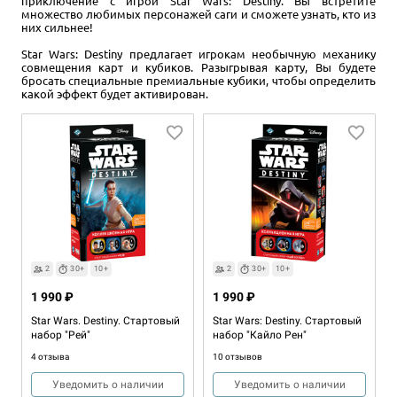
приключение с игрой Star Wars: Destiny. Вы встретите
множество любимых персонажей саги и сможете узнать, кто из
них сильнее!
Star Wars: Destiny предлагает игрокам необычную механику
совмещения карт и кубиков. Разыгрывая карту, Вы будете
бросать специальные премиальные кубики, чтобы определить
какой эффект будет активирован.
2
30+
10+
2
30+
10+
1 990 ₽
1 990 ₽
Star Wars. Destiny. Стартовый
Star Wars: Destiny. Стартовый
набор "Рей"
набор "Кайло Рен"
4 отзыва
10 отзывов
Уведомить о наличии
Уведомить о наличии