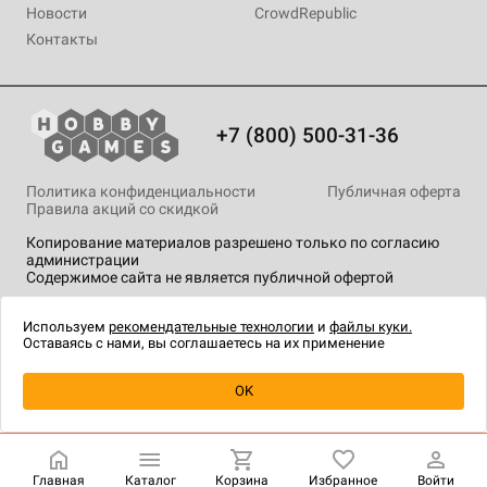
Новости
CrowdRepublic
Контакты
+7 (800) 500-31-36
Политика конфиденциальности
Публичная оферта
Правила акций со скидкой
Копирование материалов разрешено только по согласию
администрации
Содержимое сайта не является публичной офертой
На сайте Hobby Games применяются
рекомендательные
технологии
.
Используем
рекомендательные технологии
и
файлы куки.
Оставаясь с нами, вы соглашаетесь на их применение
Уведомить о наличии
OK
Главная
Каталог
Корзина
Избранное
Войти