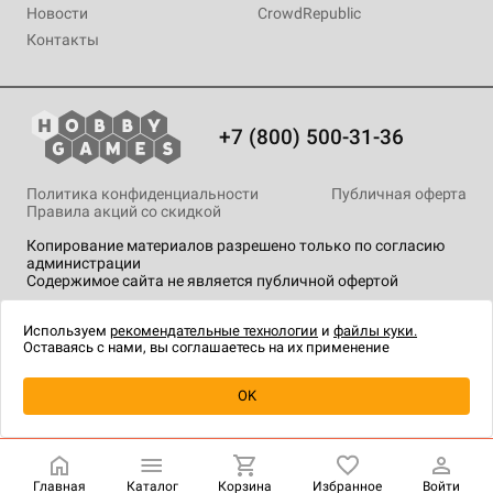
Новости
CrowdRepublic
Контакты
+7 (800) 500-31-36
Политика конфиденциальности
Публичная оферта
Правила акций со скидкой
Копирование материалов разрешено только по согласию
администрации
Содержимое сайта не является публичной офертой
На сайте Hobby Games применяются
рекомендательные
технологии
.
Используем
рекомендательные технологии
и
файлы куки.
Оставаясь с нами, вы соглашаетесь на их применение
Уведомить о наличии
OK
Главная
Каталог
Корзина
Избранное
Войти